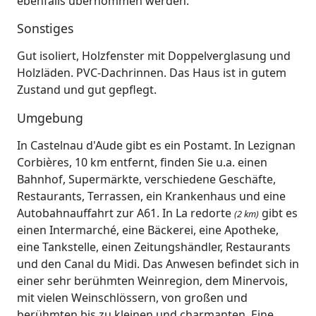
ebenfalls übernommen werden.
Sonstiges
Gut isoliert, Holzfenster mit Doppelverglasung und
Holzläden. PVC-Dachrinnen. Das Haus ist in gutem
Zustand und gut gepflegt.
Umgebung
In Castelnau d'Aude gibt es ein Postamt. In Lezignan
Corbières, 10 km entfernt, finden Sie u.a. einen
Bahnhof, Supermärkte, verschiedene Geschäfte,
Restaurants, Terrassen, ein Krankenhaus und eine
Autobahnauffahrt zur A61. In La redorte
gibt es
(2 km)
einen Intermarché, eine Bäckerei, eine Apotheke,
eine Tankstelle, einen Zeitungshändler, Restaurants
und den Canal du Midi. Das Anwesen befindet sich in
einer sehr berühmten Weinregion, dem Minervois,
mit vielen Weinschlössern, von großen und
berühmten bis zu kleinen und charmanten. Eine