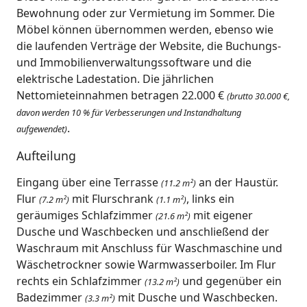
Bewohnung oder zur Vermietung im Sommer. Die
Möbel können übernommen werden, ebenso wie
die laufenden Verträge der Website, die Buchungs-
und Immobilienverwaltungssoftware und die
elektrische Ladestation. Die jährlichen
Nettomieteinnahmen betragen 22.000 €
(brutto 30.000 €,
davon werden 10 % für Verbesserungen und Instandhaltung
.
aufgewendet)
Aufteilung
Eingang über eine Terrasse
an der Haustür.
(11.2 m²)
Flur
mit Flurschrank
, links ein
(7.2 m²)
(1.1 m²)
geräumiges Schlafzimmer
mit eigener
(21.6 m²)
Dusche und Waschbecken und anschließend der
Waschraum mit Anschluss für Waschmaschine und
Wäschetrockner sowie Warmwasserboiler. Im Flur
rechts ein Schlafzimmer
und gegenüber ein
(13.2 m²)
Badezimmer
mit Dusche und Waschbecken.
(3.3 m²)