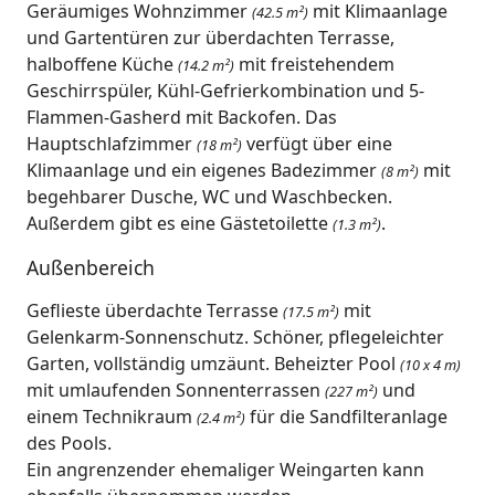
Geräumiges Wohnzimmer
mit Klimaanlage
(42.5 m²)
und Gartentüren zur überdachten Terrasse,
halboffene Küche
mit freistehendem
(14.2 m²)
Geschirrspüler, Kühl-Gefrierkombination und 5-
Flammen-Gasherd mit Backofen. Das
Hauptschlafzimmer
verfügt über eine
(18 m²)
Klimaanlage und ein eigenes Badezimmer
mit
(8 m²)
begehbarer Dusche, WC und Waschbecken.
Außerdem gibt es eine Gästetoilette
.
(1.3 m²)
Außenbereich
Geflieste überdachte Terrasse
mit
(17.5 m²)
Gelenkarm-Sonnenschutz. Schöner, pflegeleichter
Garten, vollständig umzäunt. Beheizter Pool
(10 x 4 m)
mit umlaufenden Sonnenterrassen
und
(227 m²)
einem Technikraum
für die Sandfilteranlage
(2.4 m²)
des Pools.
Ein angrenzender ehemaliger Weingarten kann