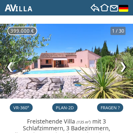
AV
ILLA
399.000 €
1 / 30
❮
❯
VR-360°
PLAN-2D
FRAGEN ?
Freistehende Villa
mit 3
(135 m²)
Schlafzimmern, 3 Badezimmern,