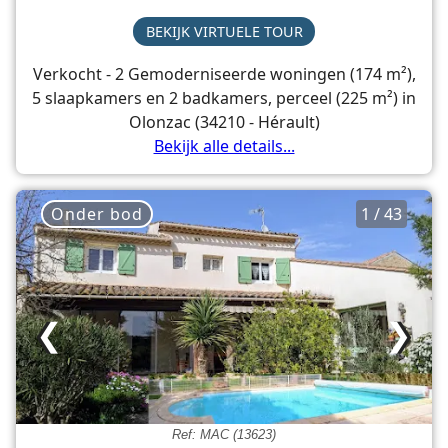
BEKIJK VIRTUELE TOUR
Verkocht - 2 Gemoderniseerde woningen (174 m²),
5 slaapkamers en 2 badkamers, perceel (225 m²) in
Olonzac (34210 - Hérault)
Bekijk alle details...
Onder bod
1 / 43
❮
❯
Ref: MAC (13623)