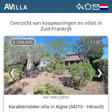
AV
ILLA
Overzicht van koopwoningen en villa’s in
Zuid‑Frankrijk
€ 249.000
1 / 37
❮
❯
Ref: NHA (13931)
Karakteristieke villa in Aigne (34210 - Hérault)