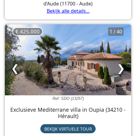
d’Aude (11700 - Aude)
Bekijk alle details...
€ 425.000
1 / 40
❮
❯
Ref: SDO (13257)
Exclusieve Mediterrane villa in Oupia (34210 -
Hérault)
BEKIJK VIRTUELE TOUR