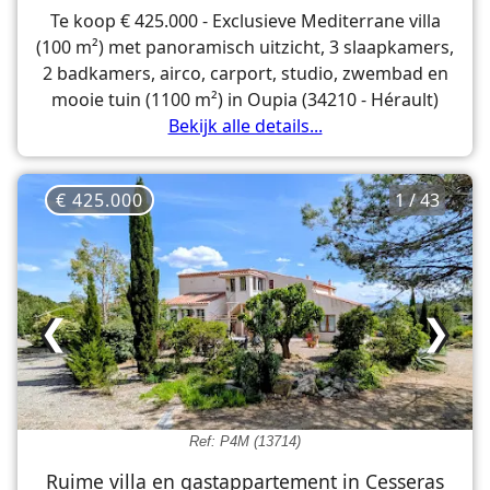
Te koop € 425.000 - Exclusieve Mediterrane villa
(100 m²) met panoramisch uitzicht, 3 slaapkamers,
2 badkamers, airco, carport, studio, zwembad en
mooie tuin (1100 m²) in Oupia (34210 - Hérault)
Bekijk alle details...
€ 425.000
1 / 43
❮
❯
Ref: P4M (13714)
Ruime villa en gastappartement in Cesseras