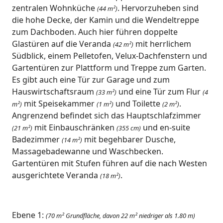
zentralen Wohnküche
. Hervorzuheben sind
(44 m²)
die hohe Decke, der Kamin und die Wendeltreppe
zum Dachboden. Auch hier führen doppelte
Glastüren auf die Veranda
mit herrlichem
(42 m²)
Südblick, einem Pelletofen, Velux-Dachfenstern und
Gartentüren zur Plattform und Treppe zum Garten.
Es gibt auch eine Tür zur Garage und zum
Hauswirtschaftsraum
und eine Tür zum Flur
(33 m²)
(4
mit Speisekammer
und Toilette
.
m²)
(1 m²)
(2 m²)
Angrenzend befindet sich das Hauptschlafzimmer
mit Einbauschränken
und en-suite
(21 m²)
(355 cm)
Badezimmer
mit begehbarer Dusche,
(14 m²)
Massagebadewanne und Waschbecken.
Gartentüren mit Stufen führen auf die nach Westen
ausgerichtete Veranda
.
(18 m²)
Ebene 1:
(70 m² Grundfläche, davon 22 m² niedriger als 1.80 m)