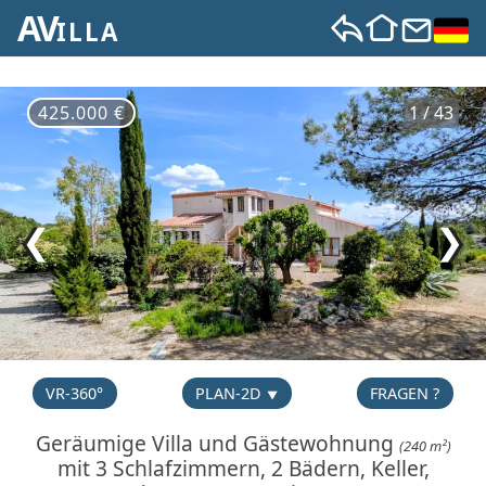
AV
ILLA
425.000 €
1 / 43
❮
❯
VR-360°
PLAN-2D
FRAGEN ?
Geräumige Villa und Gästewohnung
(240 m²)
mit 3 Schlafzimmern, 2 Bädern, Keller,