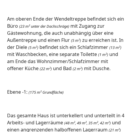
Am oberen Ende der Wendeltreppe befindet sich ein
Büro
mit Zugang zur
(23 m² unter der Dachschräge)
Gästewohnung, die auch unabhängig über eine
Außentreppe und einen Flur
zu erreichen ist. In
(5 m²)
der Diele
befindet sich ein Schlafzimmer
(5 m²)
(13 m²)
mit Waschbecken, eine separate Toilette
und
(1 m²)
am Ende das Wohnzimmer/Schlafzimmer mit
offener Küche
und Bad
mit Dusche.
(22 m²)
(2 m²)
Ebene -1:
(175 m² Grundfläche)
Das gesamte Haus ist unterkellert und unterteilt in 4
Arbeits- und Lagerräume
und
(48 m², 49 m², 35 m², 42 m²)
einen angrenzenden halboffenen Lagerraum
(21 m²)