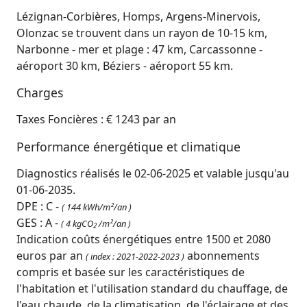
Lézignan-Corbières, Homps, Argens-Minervois,
Olonzac se trouvent dans un rayon de 10-15 km,
Narbonne - mer et plage : 47 km, Carcassonne -
aéroport 30 km, Béziers - aéroport 55 km.
Charges
Taxes Foncières : € 1243 par an
Performance énergétique et climatique
Diagnostics réalisés le 02-06-2025 et valable jusqu'au
01-06-2035.
DPE : C -
( 144 kWh/m²/an )
GES : A -
( 4 kgCO
/m²/an )
2
Indication coûts énergétiques entre 1500 et 2080
euros par an
abonnements
( index : 2021-2022-2023 )
compris et basée sur les caractéristiques de
l'habitation et l'utilisation standard du chauffage, de
l'eau chaude, de la climatisation, de l'éclairage et des