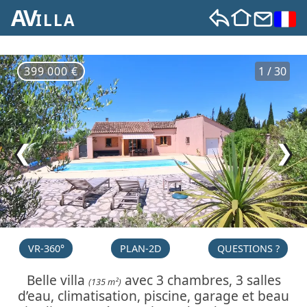
AV
ILLA
399 000 €
1 / 30
❮
❯
VR-360°
PLAN-2D
QUESTIONS ?
Belle villa
avec 3 chambres, 3 salles
(135 m²)
d’eau, climatisation, piscine, garage et beau