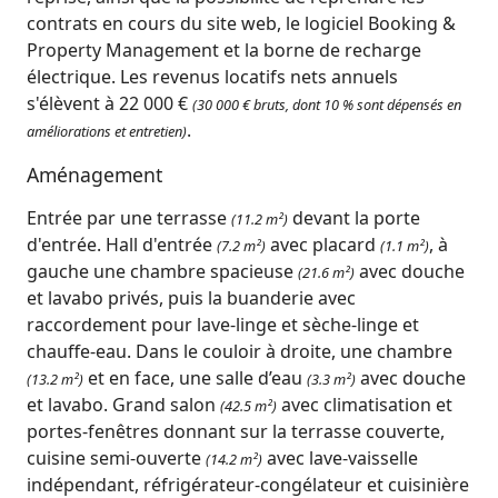
contrats en cours du site web, le logiciel Booking &
Property Management et la borne de recharge
électrique. Les revenus locatifs nets annuels
s'élèvent à 22 000 €
(30 000 € bruts, dont 10 % sont dépensés en
.
améliorations et entretien)
Aménagement
Entrée par une terrasse
devant la porte
(11.2 m²)
d'entrée. Hall d'entrée
avec placard
, à
(7.2 m²)
(1.1 m²)
gauche une chambre spacieuse
avec douche
(21.6 m²)
et lavabo privés, puis la buanderie avec
raccordement pour lave-linge et sèche-linge et
chauffe-eau. Dans le couloir à droite, une chambre
et en face, une salle d’eau
avec douche
(13.2 m²)
(3.3 m²)
et lavabo. Grand salon
avec climatisation et
(42.5 m²)
portes-fenêtres donnant sur la terrasse couverte,
cuisine semi-ouverte
avec lave-vaisselle
(14.2 m²)
indépendant, réfrigérateur-congélateur et cuisinière